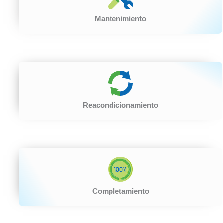
Mantenimiento
Extensiones premium
Reacondicionamiento
Completamiento